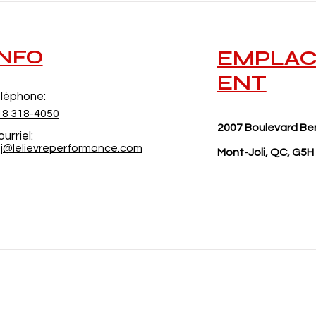
INFO
EMPLA
ENT
léphone:
18 318-4050
2007 Boulevard Be
urriel:
sj@lelievreperformance.com
Mont-Joli, QC, G5H